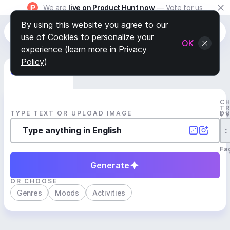
We are
live on Product Hunt now
— Vote for us
By using this website you agree to our
use of Cookies to personalize your
OK
experience (learn more in
Privacy
Policy
)
Generate Track
Search by Youtube Reference β
C
T
TYPE TEXT OR UPLOAD IMAGE
D
T
:
Fa
Generate
OR CHOOSE
Genres
Moods
Activities