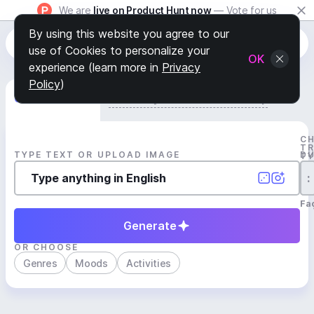
We are
live on Product Hunt now
— Vote for us
By using this website you agree to our
use of Cookies to personalize your
OK
experience (learn more in
Privacy
Policy
)
Generate Track
Search by Youtube Reference β
C
T
TYPE TEXT OR UPLOAD IMAGE
D
T
:
Fa
Generate
OR CHOOSE
Genres
Moods
Activities