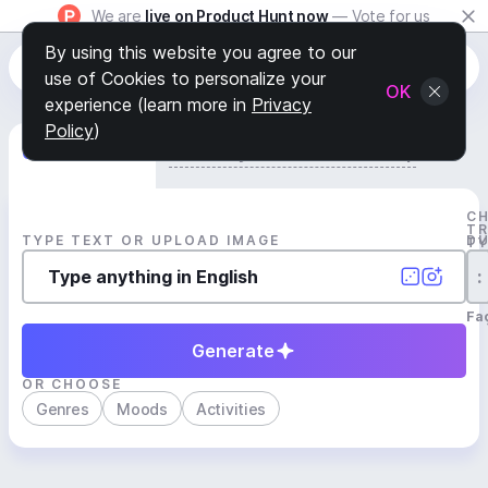
We are
live on Product Hunt now
— Vote for us
By using this website you agree to our
use of Cookies to personalize your
OK
experience (learn more in
Privacy
Policy
)
Generate Track
Search by Youtube Reference β
C
T
TYPE TEXT OR UPLOAD IMAGE
D
T
:
Fa
Generate
OR CHOOSE
Genres
Moods
Activities