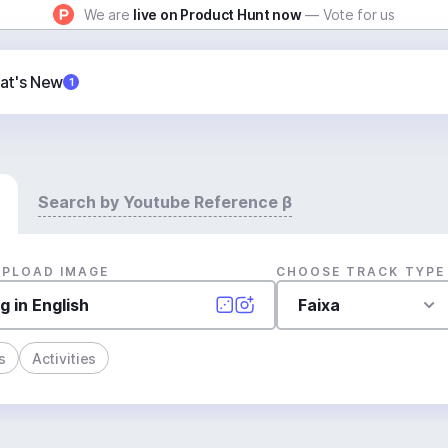
We are
live on Product Hunt now
— Vote for us
at's New
1
Search by Youtube Reference β
UPLOAD IMAGE
CHOOSE TRACK TYPE
Faixa
s
Activities