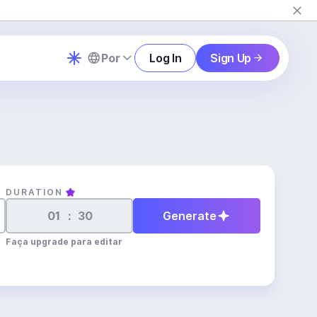
Por
Log In
Sign Up
DURATION
:
Generate
Faça upgrade para editar