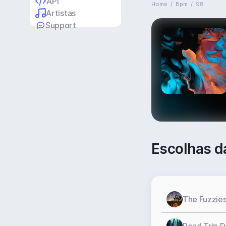
API
Home
/
Bpm
/
98
Artistas
Support
Escolhas d
The Fuzzie