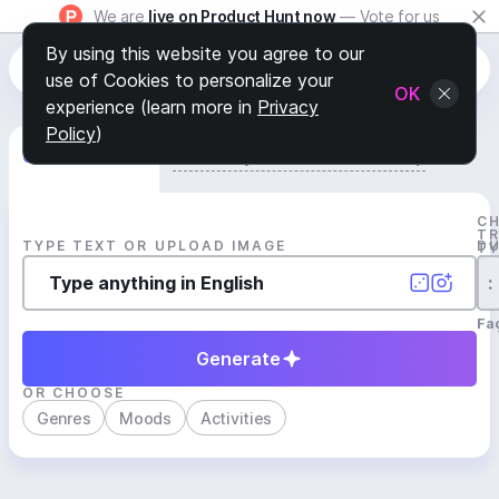
We are
live on Product Hunt now
— Vote for us
By using this website you agree to our
use of Cookies to personalize your
OK
experience (learn more in
Privacy
Policy
)
Generate Track
Search by Youtube Reference β
C
T
TYPE TEXT OR UPLOAD IMAGE
D
T
:
Fa
Generate
OR CHOOSE
Genres
Moods
Activities