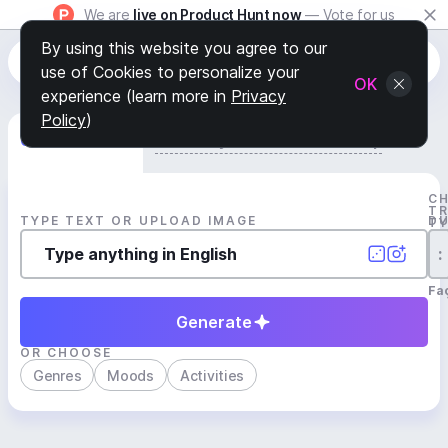
We are
live on Product Hunt now
— Vote for us
By using this website you agree to our
use of Cookies to personalize your
OK
experience (learn more in
Privacy
Policy
)
Generate Track
Search by Youtube Reference β
C
T
TYPE TEXT OR UPLOAD IMAGE
D
T
:
Fa
Generate
OR CHOOSE
Genres
Moods
Activities