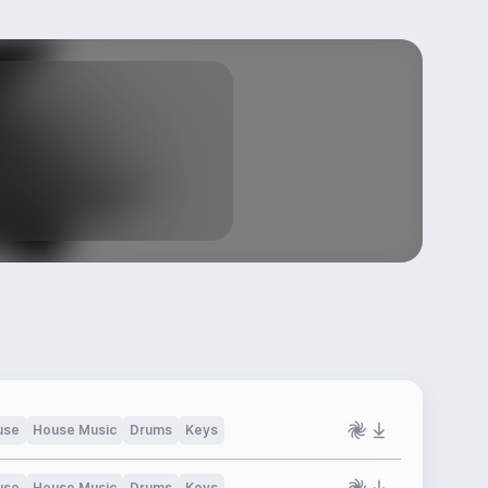
use
House Music
Drums
Keys
use
House Music
Drums
Keys