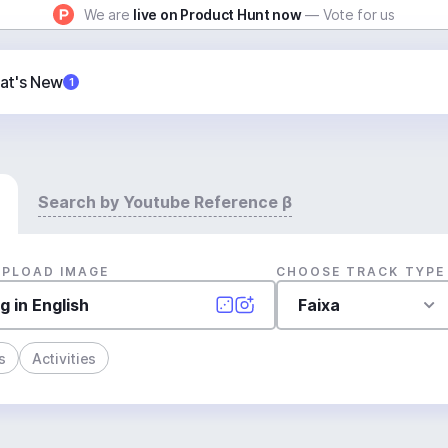
We are
live on Product Hunt now
— Vote for us
at's New
1
Search by Youtube Reference β
UPLOAD IMAGE
CHOOSE TRACK TYPE
Faixa
s
Activities