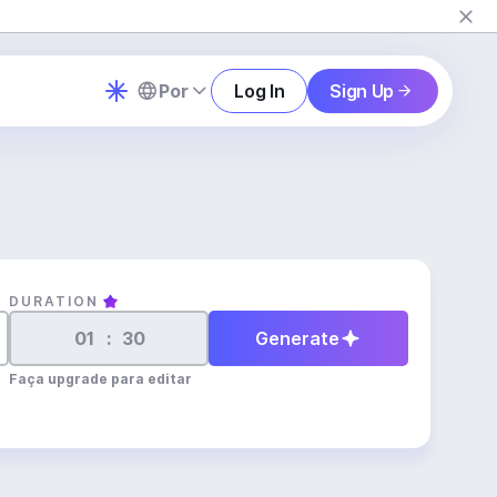
Por
Log In
Sign Up
DURATION
:
Generate
Faça upgrade para editar