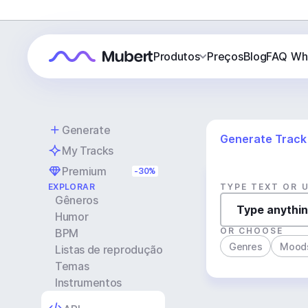
Produtos
Preços
Blog
FAQ
Wh
Generate
Generate Track
My Tracks
Premium
-30%
EXPLORAR
TYPE TEXT OR 
Gêneros
Humor
OR CHOOSE
BPM
Genres
Mood
Listas de reprodução
Temas
Instrumentos