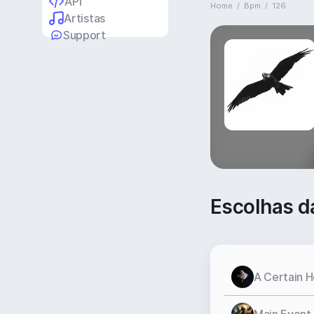
API
Home
/
Bpm
/
126
Artistas
Support
Escolhas d
A Certain H