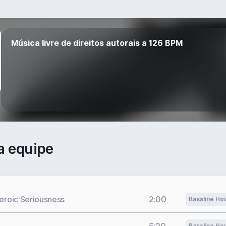
Música livre de direitos autorais a 126 BPM
a equipe
eroic Seriousness
2:00
Bassline Ho
Bassline Ho