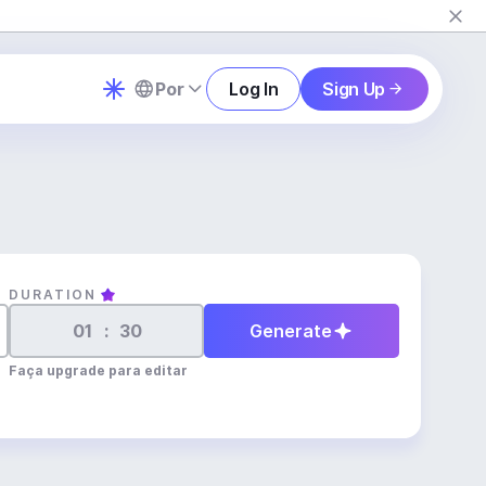
Por
Log In
Sign Up
DURATION
:
Generate
Faça upgrade para editar