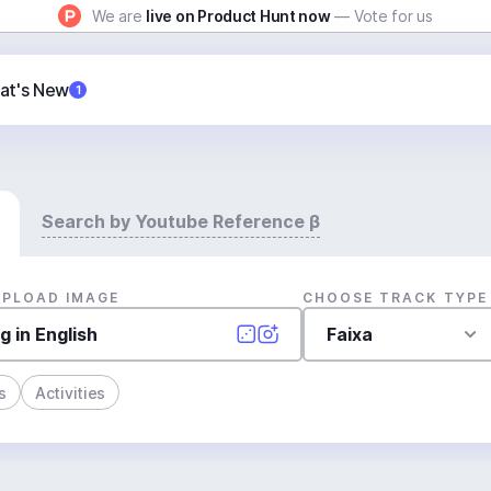
We are
live on Product Hunt now
— Vote for us
at's New
1
Search by Youtube Reference β
UPLOAD IMAGE
CHOOSE TRACK TYPE
Faixa
s
Activities