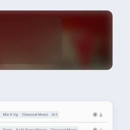
Mix It Up
Classical Music
Art
Piano
Soft Piano Waves
Classical Music