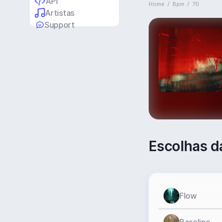
API
Home
/
Bpm
/
70
Artistas
Support
Escolhas d
Flow