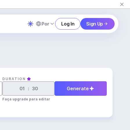
Por
Log In
Sign Up
DURATION
:
Generate
Faça upgrade para editar