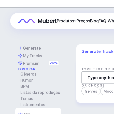
Produtos
Preços
Blog
FAQ
Wh
Generate
Generate Track
My Tracks
Premium
-30%
EXPLORAR
TYPE TEXT OR 
Gêneros
Humor
OR CHOOSE
BPM
Genres
Mood
Listas de reprodução
Temas
Instrumentos