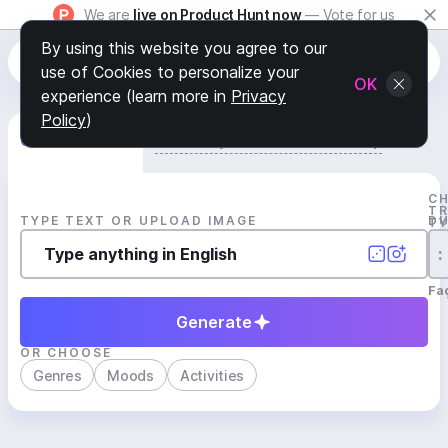
We are
live on Product Hunt now
— Vote for us
By using this website you agree to our
use of Cookies to personalize your
OK
experience (learn more in
Privacy
Policy
)
Generate Track
Search by Youtube Reference β
C
T
TYPE TEXT OR UPLOAD IMAGE
D
T
:
Fa
Generate
OR CHOOSE
Genres
Moods
Activities