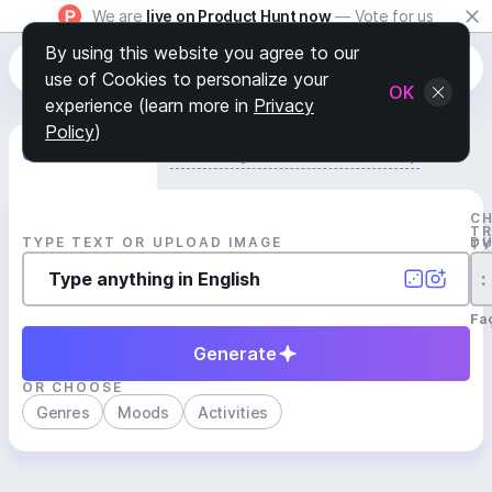
We are
live on Product Hunt now
— Vote for us
By using this website you agree to our
use of Cookies to personalize your
OK
experience (learn more in
Privacy
Policy
)
Generate Track
Search by Youtube Reference β
C
T
TYPE TEXT OR UPLOAD IMAGE
D
T
:
Fa
Generate
OR CHOOSE
Genres
Moods
Activities