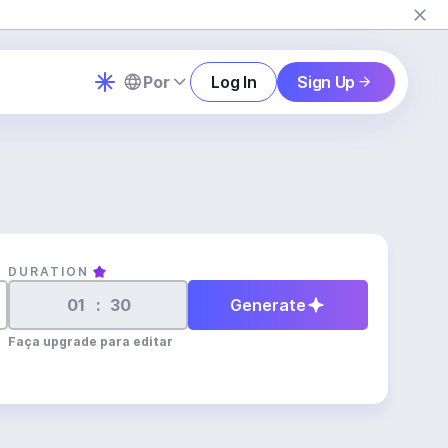
Por
Log In
Sign Up
DURATION
:
Generate
Faça upgrade para editar