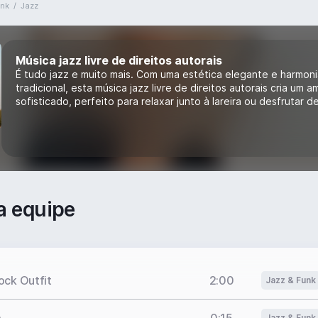
unk
/
Jazz
Música jazz livre de direitos autorais
É tudo jazz e muito mais. Com uma estética elegante e harmoni
tradicional, esta música jazz livre de direitos autorais cria um 
sofisticado, perfeito para relaxar junto à lareira ou desfrutar d
a equipe
ock Outfit
2:00
Jazz & Funk
Jazz & Funk