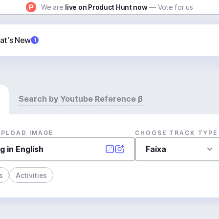
We are
live on Product Hunt now
— Vote for us
at's New
1
Search by Youtube Reference β
UPLOAD IMAGE
CHOOSE TRACK TYPE
Faixa
s
Activities