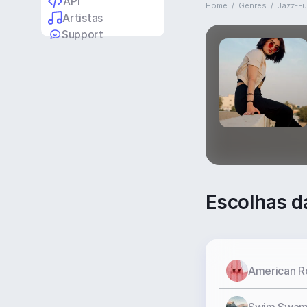
API
Home
/
Genres
/
Jazz-F
Artistas
Support
Escolhas d
American R