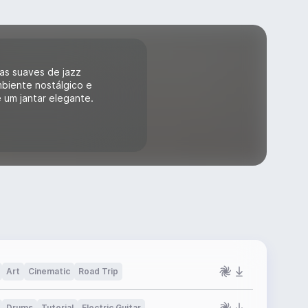
as suaves de jazz
ambiente nostálgico e
e um jantar elegante.
Art
Cinematic
Road Trip
Drums
Tutorial
Electric Guitar