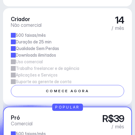
14
Criador
Não comercial
/ mês
500 faixas/mês
Duração de 25 min
Qualidade Sem Perdas
Downloads ilimitados
Uso comercial
Trabalho freelancer e de agência
Aplicações e Serviços
Suporte ao gerente de conta
COMECE AGORA
POPULAR
R$39
Pró
Comercial
/ mês
500 faixas/mês