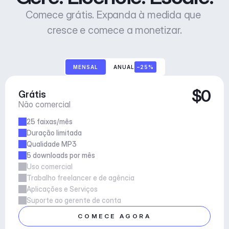
Comece grátis. Expanda à medida que 
cresce e comece a monetizar.
MENSAL
ANUAL
–25%
$0
Grátis
Não comercial
25 faixas/mês
Duração limitada
Qualidade MP3
5 downloads por mês
Uso comercial
Trabalho freelancer e de agência
Aplicações e Serviços
Suporte ao gerente de conta
COMECE AGORA