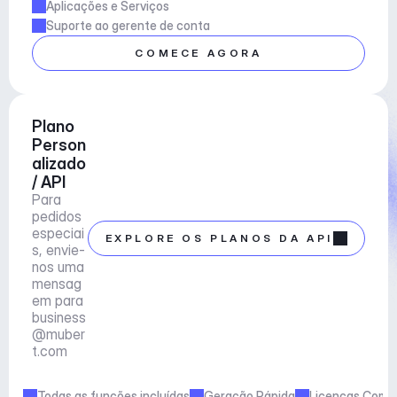
Aplicações e Serviços
Suporte ao gerente de conta
COMECE AGORA
Plano 
Person
alizado 
/ API
Para 
pedidos 
especiai
EXPLORE OS PLANOS DA API
s, envie-
nos uma 
mensag
em para 
business
@muber
t.com
Todas as funções incluídas
Geração Rápida
Licenças Comer