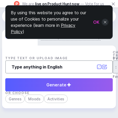
We are
live on Product Hunt now
— Vote for us
By using this website you agree to our
use of Cookies to personalize your
OK
experience (learn more in
Privacy
Policy
)
Generate Track
Search by Youtube Reference β
C
T
TYPE TEXT OR UPLOAD IMAGE
D
T
:
Fa
Generate
OR CHOOSE
Genres
Moods
Activities