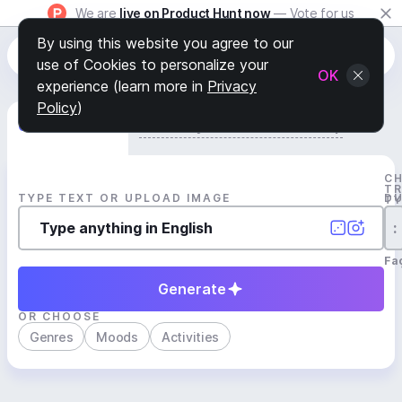
We are
live on Product Hunt now
— Vote for us
By using this website you agree to our
use of Cookies to personalize your
OK
experience (learn more in
Privacy
Policy
)
Generate Track
Search by Youtube Reference β
C
T
TYPE TEXT OR UPLOAD IMAGE
D
T
:
Fa
Generate
OR CHOOSE
Genres
Moods
Activities