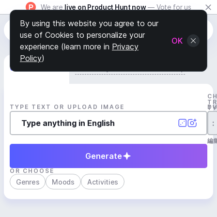
We are
live on Product Hunt now
— Vote for us
By using this website you agree to our
use of Cookies to personalize your
OK
experience (learn more in
Privacy
Policy
)
Generate Track
Search by Youtube Reference β
C
T
TYPE TEXT OR UPLOAD IMAGE
D
T
:
編
Generate
OR CHOOSE
Genres
Moods
Activities