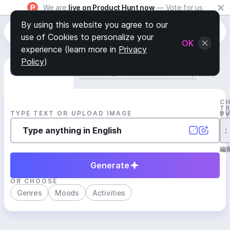
We are
live on Product Hunt now
— Vote for us
By using this website you agree to our
use of Cookies to personalize your
OK
experience (learn more in
Privacy
Policy
)
Generate Track
Search by Youtube Reference β
C
T
TYPE TEXT OR UPLOAD IMAGE
D
T
:
編
Generate
OR CHOOSE
Genres
Moods
Activities