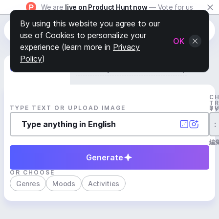
We are
live on Product Hunt now
— Vote for us
By using this website you agree to our
use of Cookies to personalize your
OK
experience (learn more in
Privacy
Policy
)
Generate Track
Search by Youtube Reference β
C
T
TYPE TEXT OR UPLOAD IMAGE
D
T
:
編
Generate
OR CHOOSE
Genres
Moods
Activities