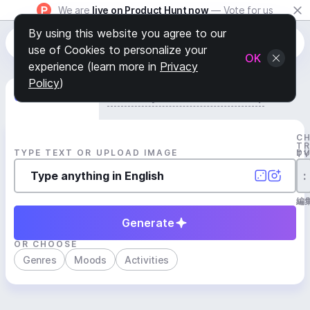
We are
live on Product Hunt now
— Vote for us
By using this website you agree to our
use of Cookies to personalize your
OK
experience (learn more in
Privacy
Policy
)
Generate Track
Search by Youtube Reference β
C
T
TYPE TEXT OR UPLOAD IMAGE
D
T
:
編
Generate
OR CHOOSE
Genres
Moods
Activities