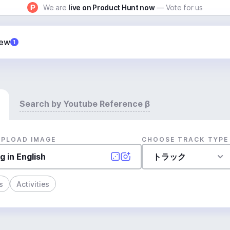
We are
live on Product Hunt now
— Vote for us
New
1
Search by Youtube Reference β
UPLOAD IMAGE
CHOOSE TRACK TYPE
トラック
s
Activities