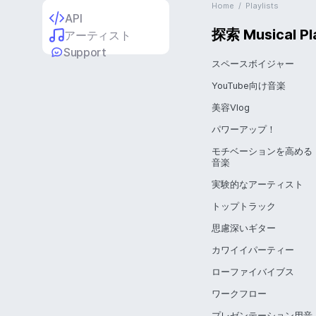
Home
/
Playlists
API
探索 Musical Pla
アーティスト
Support
スペースボイジャー
YouTube向け音楽
美容Vlog
パワーアップ！
モチベーションを高める
音楽
実験的なアーティスト
トップトラック
思慮深いギター
カワイイパーティー
ローファイバイブス
ワークフロー
プレゼンテーション用音