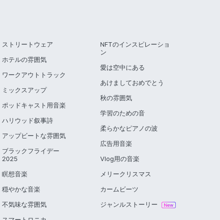
ストリートウェア
NFTのインスピレーショ
ン
ホテルの雰囲気
愛は空中にある
ワークアウトトラック
あけましておめでとう
ミックスアップ
秋の雰囲気
ポッドキャスト用音楽
学習のための音
ハリウッド叙事詩
柔らかなピアノの波
アップビートな雰囲気
広告用音楽
ブラックフライデー
2025
Vlog用の音楽
瞑想音楽
メリークリスマス
穏やかな音楽
カームビーツ
不気味な雰囲気
ジャンルストーリー
スマートロニカ