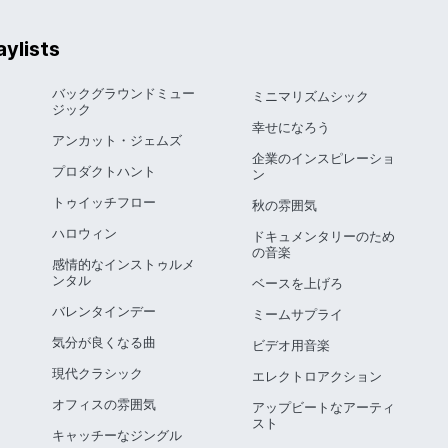
ylists
バックグラウンドミュー
ミニマリズムシック
ジック
幸せになろう
アンカット・ジェムズ
企業のインスピレーショ
プロダクトハント
ン
トゥイッチフロー
秋の雰囲気
ハロウィン
ドキュメンタリーのため
の音楽
感情的なインストゥルメ
ンタル
ベースを上げろ
バレンタインデー
ミームサプライ
気分が良くなる曲
ビデオ用音楽
現代クラシック
エレクトロアクション
オフィスの雰囲気
アップビートなアーティ
スト
キャッチーなジングル