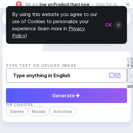
We are
live on Product Hunt now
— Vote for us
By using this website you agree to our
use of Cookies to personalize your
OK
experience (learn more in
Privacy
Policy
)
Generate Track
Search by Youtube Reference β
C
T
TYPE TEXT OR UPLOAD IMAGE
D
T
:
編
Generate
OR CHOOSE
Genres
Moods
Activities