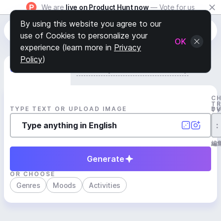
We are
live on Product Hunt now
— Vote for us
By using this website you agree to our
use of Cookies to personalize your
OK
experience (learn more in
Privacy
Policy
)
Generate Track
Search by Youtube Reference β
C
T
TYPE TEXT OR UPLOAD IMAGE
D
T
:
編
Generate
OR CHOOSE
Genres
Moods
Activities