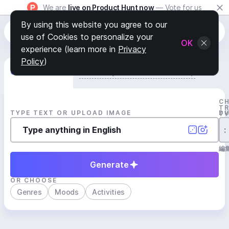
We are
live on Product Hunt now
— Vote for us
By using this website you agree to our
use of Cookies to personalize your
OK
experience (learn more in
Privacy
Policy
)
Generate Track
Search by Youtube Reference β
C
T
TYPE TEXT OR UPLOAD IMAGE
D
T
:
編
Generate
OR CHOOSE
Genres
Moods
Activities