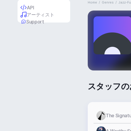
Home
/
Genres
/
Jazz-F
API
アーティスト
Support
スタッフの
The Signatu