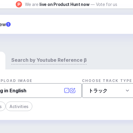
We are
live on Product Hunt now
— Vote for us
New
1
Search by Youtube Reference β
UPLOAD IMAGE
CHOOSE TRACK TYPE
トラック
s
Activities