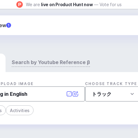
We are
live on Product Hunt now
— Vote for us
New
1
Search by Youtube Reference β
UPLOAD IMAGE
CHOOSE TRACK TYPE
トラック
s
Activities