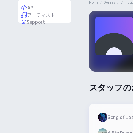
Home
/
Genres
/
Chillou
API
アーティスト
Support
スタッフの
Song of Lo