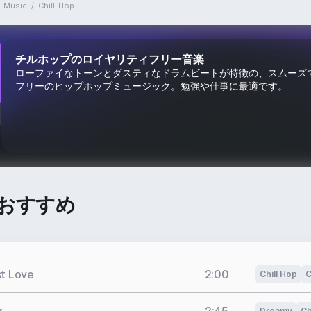
t-Music
/
Chill-Hop
チルホップのロイヤリティフリー音楽
ローファイなトーンとダスティなドラムビートが特徴の、スムーズ
フリーのヒップホップミュージック。勉強や仕事に最適です。
おすすめ
st Love
2:00
Chill Hop
C
Dreamy
Ch