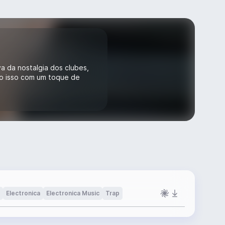
va da nostalgia dos clubes,
do isso com um toque de
Electronica
Electronica Music
Trap