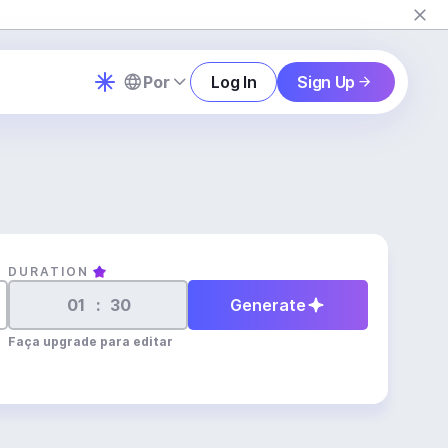
Por
Log In
Sign Up
DURATION
:
Generate
Faça upgrade para editar