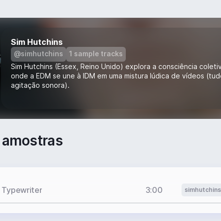
Sim Hutchins
@simhutchins
1 sample tracks
Sim Hutchins (Essex, Reino Unido) explora a consciência coleti
onde a EDM se une à IDM em uma mistura lúdica de vídeos (tu
agitação sonora).
 amostras
 Typewriter
3:00
simhutchins