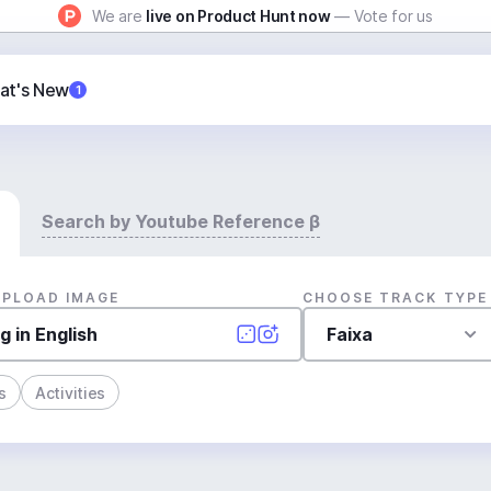
We are
live on Product Hunt now
— Vote for us
at's New
1
Search by Youtube Reference β
UPLOAD IMAGE
CHOOSE TRACK TYPE
Faixa
s
Activities