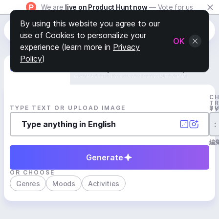
We are
live on Product Hunt now
— Vote for us
By using this website you agree to our
use of Cookies to personalize your
OK
experience (learn more in
Privacy
Policy
)
Generate Track
Search by Youtube Reference β
C
T
TYPE TEXT OR UPLOAD IMAGE
D
T
:
編
Generate
OR CHOOSE
Genres
Moods
Activities