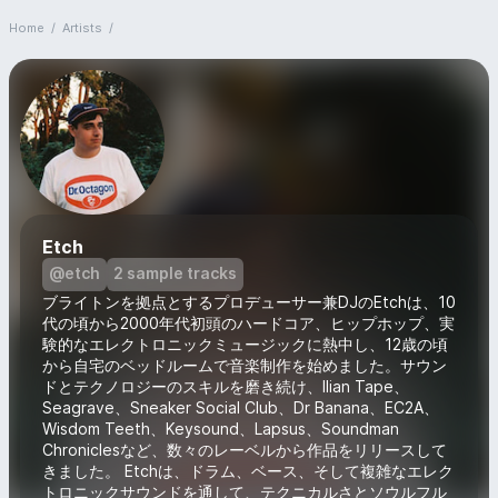
Home
/
Artists
/
Etch
@etch
2 sample tracks
ブライトンを拠点とするプロデューサー兼DJのEtchは、10
代の頃から2000年代初頭のハードコア、ヒップホップ、実
験的なエレクトロニックミュージックに熱中し、12歳の頃
から自宅のベッドルームで音楽制作を始めました。サウン
ドとテクノロジーのスキルを磨き続け、Ilian Tape、
Seagrave、Sneaker Social Club、Dr Banana、EC2A、
Wisdom Teeth、Keysound、Lapsus、Soundman
Chroniclesなど、数々のレーベルから作品をリリースして
きました。 Etchは、ドラム、ベース、そして複雑なエレク
トロニックサウンドを通して、テクニカルさとソウルフル