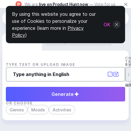
We are
live on Product Hunt now
— Vote for us
By using this website you agree to our
use of Cookies to personalize your
OK
experience (learn more in
Privacy
Policy
)
Generate Track
Search by Youtube Reference β
C
T
TYPE TEXT OR UPLOAD IMAGE
D
T
:
編
Generate
OR CHOOSE
Genres
Moods
Activities