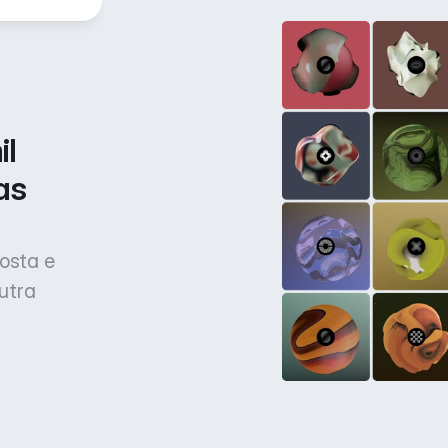
l 
s 
osta e
utra