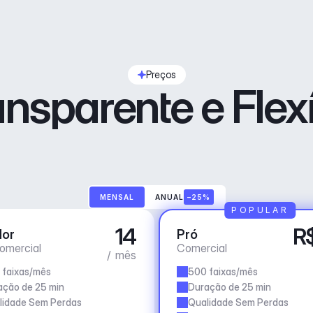
Preços
ansparente e Flexí
MENSAL
ANUAL
–25%
POPULAR
14
R
dor
Pró
omercial
Comercial
/ mês
 faixas/mês
500 faixas/mês
ação de 25 min
Duração de 25 min
lidade Sem Perdas
Qualidade Sem Perdas