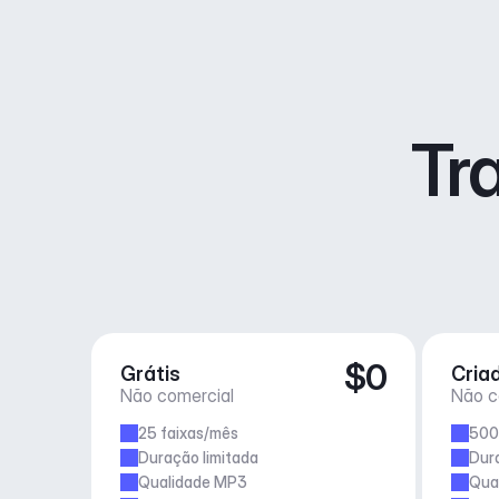
Tr
$0
Grátis
Cria
Não comercial
Não c
25 faixas/mês
500
Duração limitada
Dur
Qualidade MP3
Qua