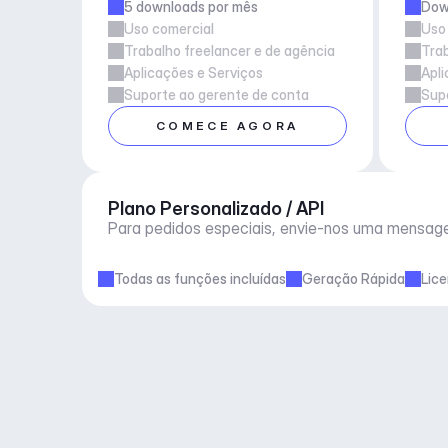
5 downloads por mês
Down
Uso comercial
Uso
Trabalho freelancer e de agência
Trab
Aplicações e Serviços
Apli
Suporte ao gerente de conta
Supo
COMECE AGORA
Plano Personalizado / API
Para pedidos especiais, envie-nos uma mensag
Todas as funções incluídas
Geração Rápida
Lic