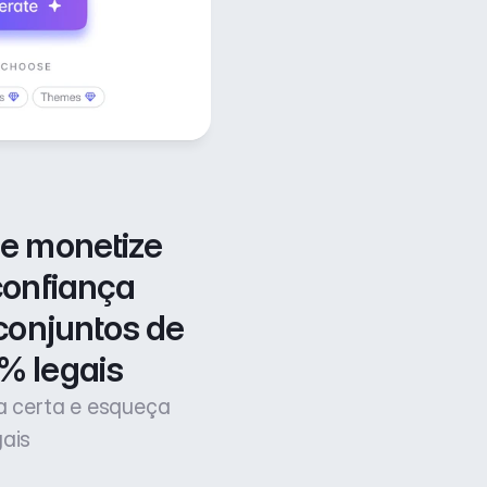
e monetize 
confiança 
conjuntos de 
% legais
ça certa e esqueça
gais