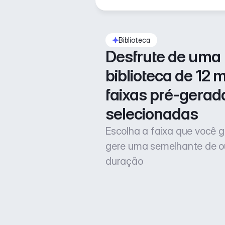
Biblioteca
Desfrute de uma 
biblioteca de 12 mi
faixas pré-gerada
selecionadas
Escolha a faixa que você g
gere uma semelhante de o
duração