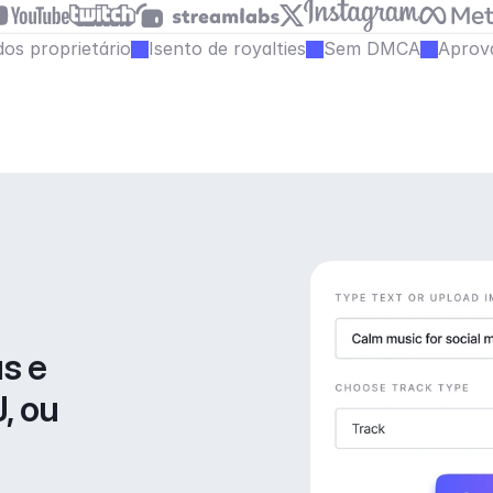
os proprietário
Isento de royalties
Sem DMCA
Aprov
s e 
, ou 