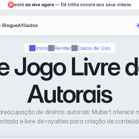
está 
ao vivo agora
 — Dê trilha sonora aos seus vídeos
Blogue
Afiliados
Início
Render
Casos de Uso
 Jogo Livre de
Autorais
reocupação de direitos autorais: Mubert oferece m
imitada e livre de royalties para criação de conteú