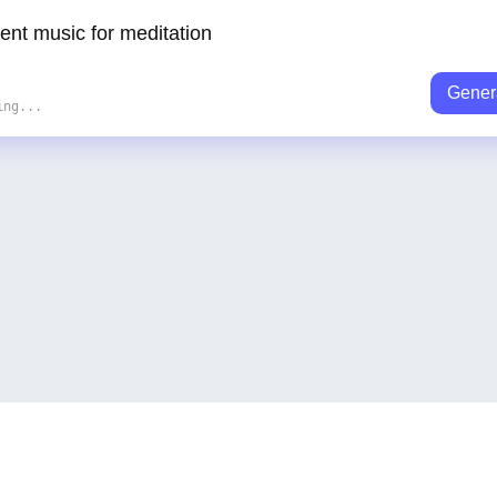
Gener
ing...