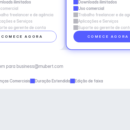
loads ilimitados
Downloads ilimitados
 comercial
Uso comercial
alho freelancer e de agência
Trabalho freelancer e de ag
cações e Serviços
Aplicações e Serviços
rte ao gerente de conta
Suporte ao gerente de cont
COMECE AGORA
COMECE AGORA
em para 
business@mubert.com
enças Comerciais
Duração Estendida
Edição de faixa