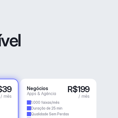
vel
$39
R$199
Negócios
Apps & Agência
/ mês
/ mês
1.000 faixas/mês
Duração de 25 min
Qualidade Sem Perdas