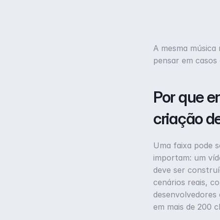
A mesma música nã
pensar em casos d
Por que e
criação d
Uma faixa pode s
importam: um víd
deve ser construí
cenários reais, c
desenvolvedores e
em mais de 200 cl