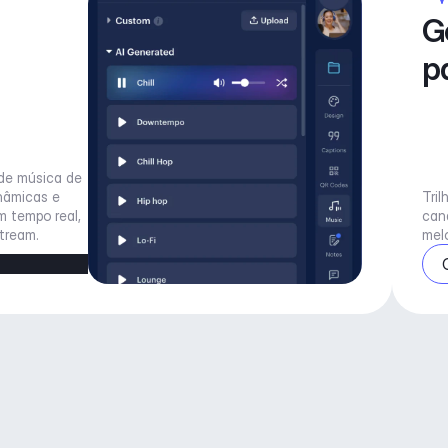
G
p
de música de 
nâmicas e 
Tril
tempo real, 
can
tream.
mel