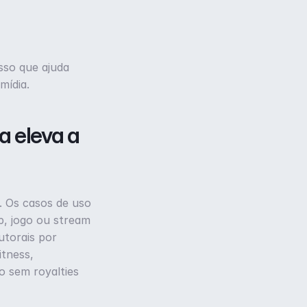
so que ajuda 
mídia.
 eleva a 
 Os casos de uso 
, jogo ou stream 
torais por 
tness, 
 sem royalties 