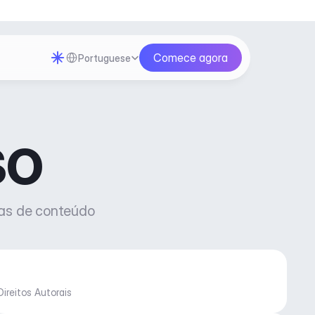
Select Language
Comece agora
Portuguese
so
das de conteúdo
ireitos Autorais