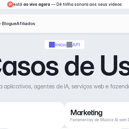
está 
ao vivo agora
 — Dê trilha sonora aos seus vídeos
Blogue
Afiliados
Início
API
asos de U
a aplicativos, agentes de IA, serviços web e fazen
Marketing
Ferramentas de Música AI sem D