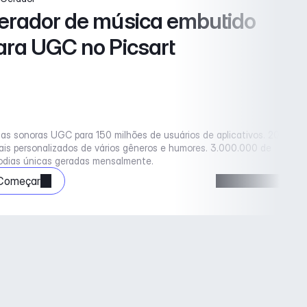
erador de música embutido 
ara UGC no Picsart
has sonoras UGC para 150 milhões de usuários de aplicativos. 20 
ais personalizados de vários gêneros e humores. 3.000.000 de 
odias únicas geradas mensalmente.
Começar