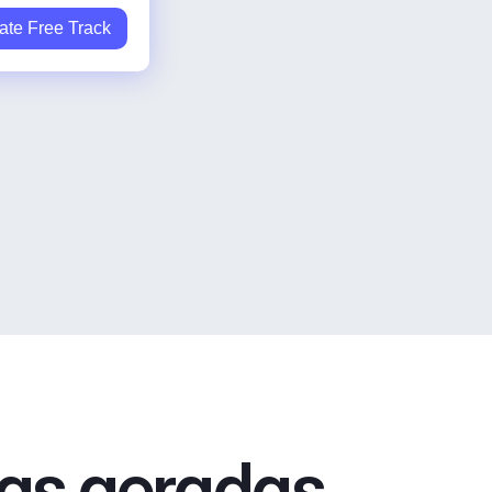
ate Free Track
xas geradas