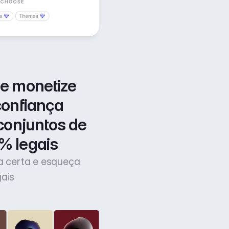
e monetize 
confiança 
conjuntos de 
% legais
ça certa e esqueça
gais