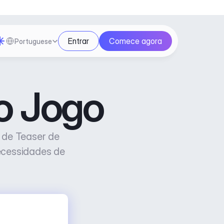
Select Language
Entrar
Comece agora
Portuguese
o Jogo
de Teaser de 
ecessidades de 