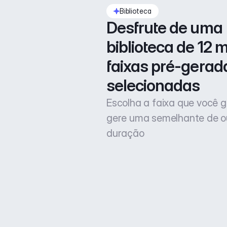
Biblioteca
Desfrute de uma 
biblioteca de 12 mi
faixas pré-gerada
selecionadas
Escolha a faixa que você g
gere uma semelhante de o
duração