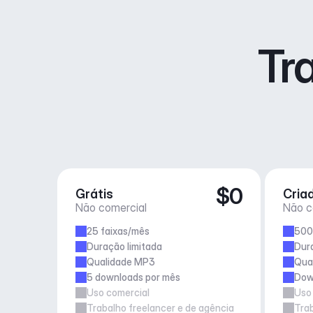
Tr
$0
Grátis
Cria
Não comercial
Não c
25 faixas/mês
500
Duração limitada
Dur
Qualidade MP3
Qua
5 downloads por mês
Down
Uso comercial
Uso
Trabalho freelancer e de agência
Trab