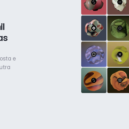
l 
s 
osta e
utra