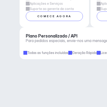
Aplicações e Serviços
Apli
Suporte ao gerente de conta
Supo
COMECE AGORA
Plano Personalizado / API
Para pedidos especiais, envie-nos uma mensag
Todas as funções incluídas
Geração Rápida
Lic