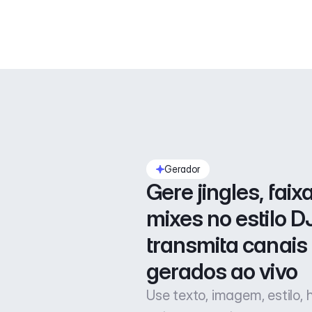
Gerador
Gere jingles, faixa
mixes no estilo DJ
transmita canais 
gerados ao vivo
Use texto, imagem, estilo,