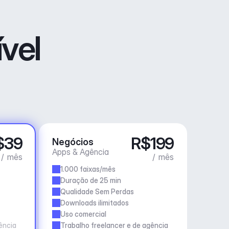
vel
$39
R$199
Negócios
Apps & Agência
/ mês
/ mês
1.000 faixas/mês
Duração de 25 min
Qualidade Sem Perdas
Downloads ilimitados
Uso comercial
ência
Trabalho freelancer e de agência