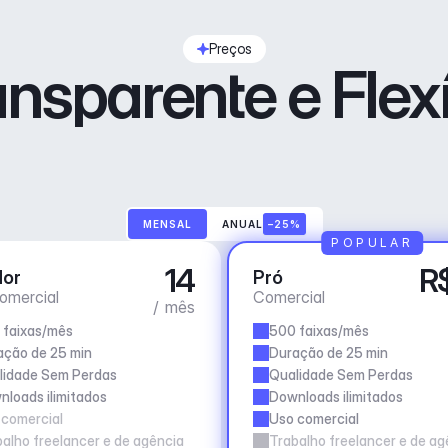
Preços
ansparente e Flexí
MENSAL
ANUAL
–25%
POPULAR
14
R
dor
Pró
omercial
Comercial
/ mês
 faixas/mês
500 faixas/mês
ação de 25 min
Duração de 25 min
lidade Sem Perdas
Qualidade Sem Perdas
loads ilimitados
Downloads ilimitados
 comercial
Uso comercial
alho freelancer e de agência
Trabalho freelancer e de ag