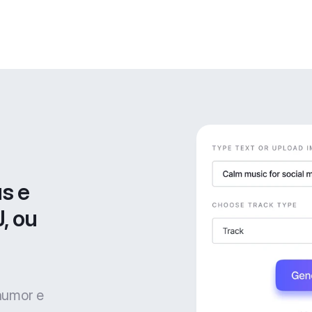
s e 
, ou 
 humor e