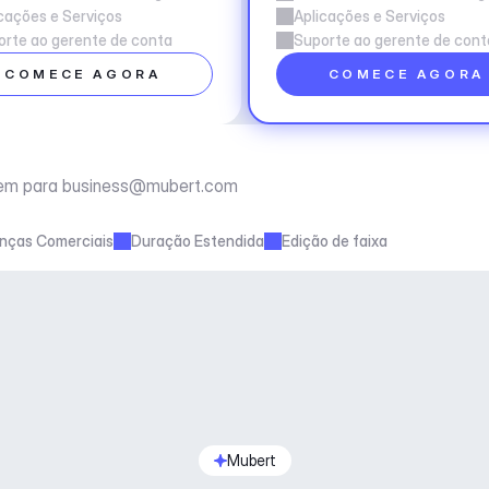
cações e Serviços
Aplicações e Serviços
rte ao gerente de conta
Suporte ao gerente de cont
COMECE AGORA
COMECE AGORA
em para 
business@mubert.com
enças Comerciais
Duração Estendida
Edição de faixa
Mubert