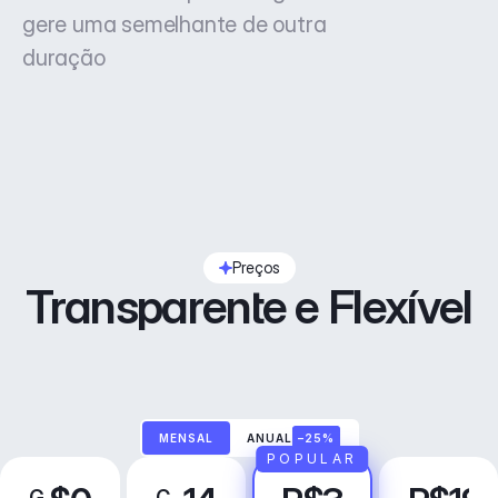
gere uma semelhante de outra
duração
Preços
Transparente e Flexível
MENSAL
ANUAL
–25%
POPULAR
G
C
P
N