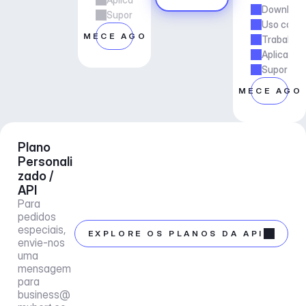
Downloads
Suporte ao gerente de conta
Uso comer
COMECE AGORA
Trabalho 
Aplicaçõe
Suporte a
COMECE AGO
Plano 
Personali
zado / 
API
Para 
pedidos 
especiais, 
EXPLORE OS PLANOS DA API
envie-nos 
uma 
mensagem 
para 
business@