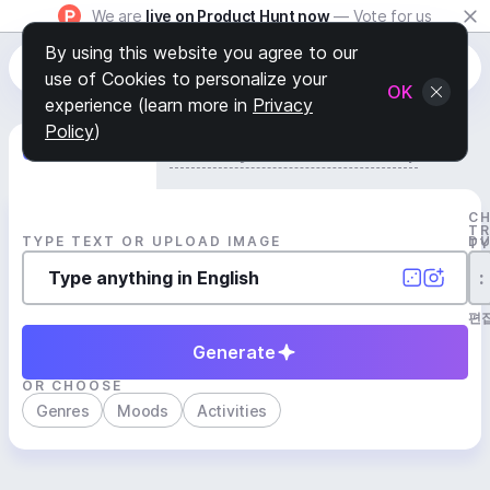
We are
live on Product Hunt now
— Vote for us
By using this website you agree to our
use of Cookies to personalize your
OK
experience (learn more in
Privacy
Policy
)
Generate Track
Search by Youtube Reference β
C
T
TYPE TEXT OR UPLOAD IMAGE
D
T
:
편
Generate
OR CHOOSE
Genres
Moods
Activities