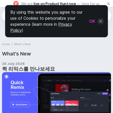
We are
live on Product Hunt now
— Vote for us
By using this website you agree to our
use of Cookies to personalize your
OK
experience (learn more in
Privacy
Policy
)
Home
/
What's New
What's New
28 July 2026
퀵 리믹스를 만나보세요