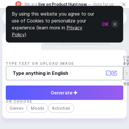
We are
live on Product Hunt now
— Vote for us
By using this website you agree to our
use of Cookies to personalize your
OK
experience (learn more in
Privacy
Policy
)
Generate Track
Search by Youtube Reference β
C
T
TYPE TEXT OR UPLOAD IMAGE
D
T
:
편
Generate
OR CHOOSE
Genres
Moods
Activities