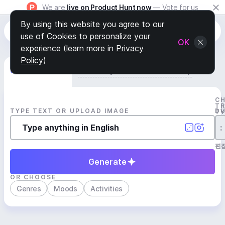
We are
live on Product Hunt now
— Vote for us
By using this website you agree to our
use of Cookies to personalize your
OK
experience (learn more in
Privacy
Policy
)
Generate Track
Search by Youtube Reference β
C
T
TYPE TEXT OR UPLOAD IMAGE
D
T
:
편
Generate
OR CHOOSE
Genres
Moods
Activities