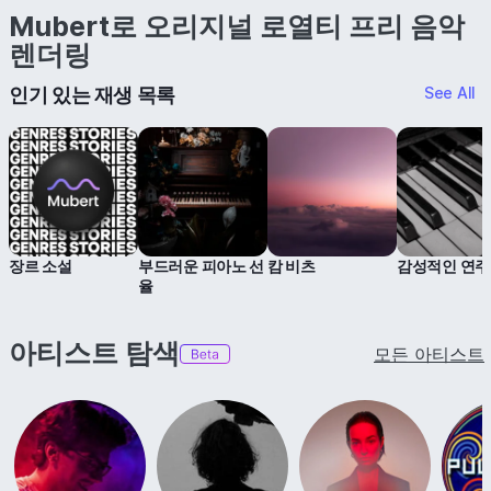
Mubert로 오리지널 로열티 프리 음악
렌더링
인기 있는 재생 목록
See All
장르 소설
부드러운 피아노 선
캄 비츠
감성적인 연
율
아티스트 탐색
모든 아티스트