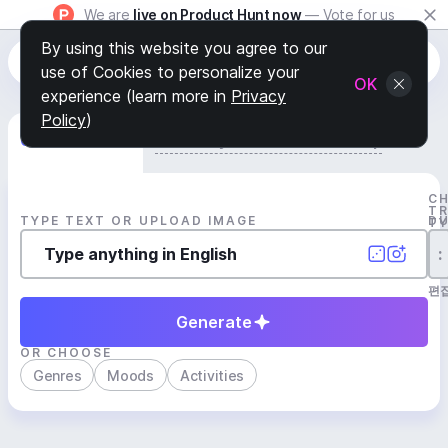
We are
live on Product Hunt now
— Vote for us
By using this website you agree to our
use of Cookies to personalize your
OK
experience (learn more in
Privacy
Policy
)
Generate Track
Search by Youtube Reference β
C
T
TYPE TEXT OR UPLOAD IMAGE
D
T
:
편
Generate
OR CHOOSE
Genres
Moods
Activities