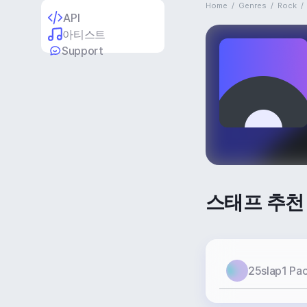
Home
/
Genres
/
Rock
/
API
아티스트
Support
스태프 추천
25slap1 Pa