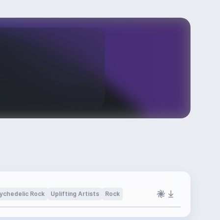
ychedelic Rock
Uplifting Artists
Rock