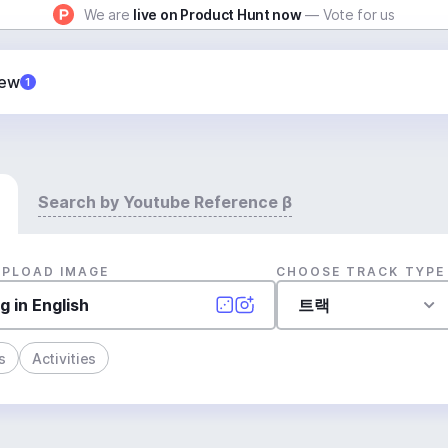
We are
live on Product Hunt now
— Vote for us
New
1
Search by Youtube Reference β
UPLOAD IMAGE
CHOOSE TRACK TYPE
트랙
s
Activities