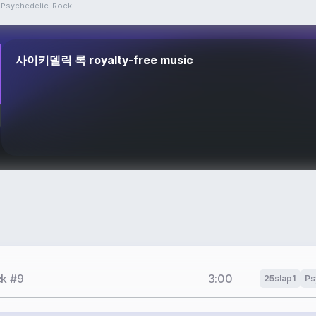
Psychedelic-Rock
사이키델릭 록 royalty-free music
ck #9
3:00
25slap1
Ps