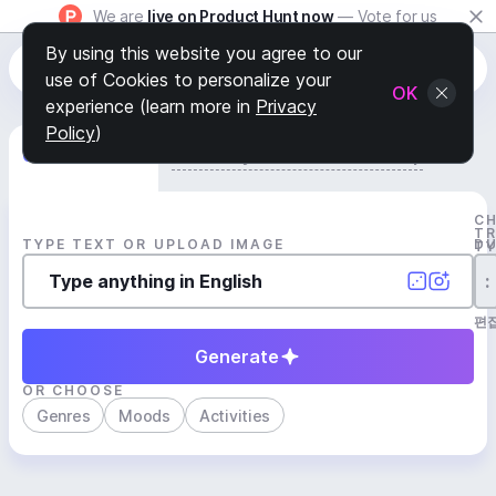
We are
live on Product Hunt now
— Vote for us
By using this website you agree to our
use of Cookies to personalize your
OK
experience (learn more in
Privacy
Policy
)
Generate Track
Search by Youtube Reference β
C
T
TYPE TEXT OR UPLOAD IMAGE
D
T
:
편
Generate
OR CHOOSE
Genres
Moods
Activities