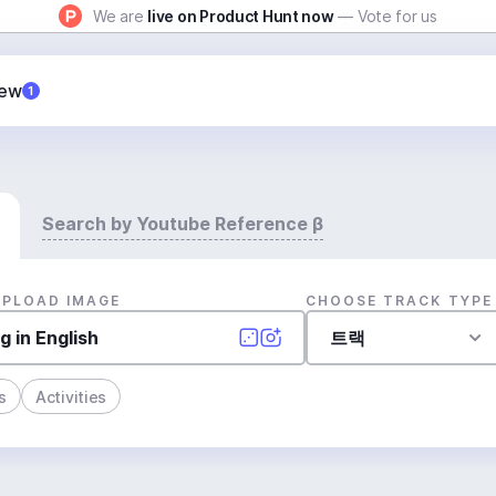
We are
live on Product Hunt now
— Vote for us
New
1
Search by Youtube Reference β
UPLOAD IMAGE
CHOOSE TRACK TYPE
트랙
s
Activities