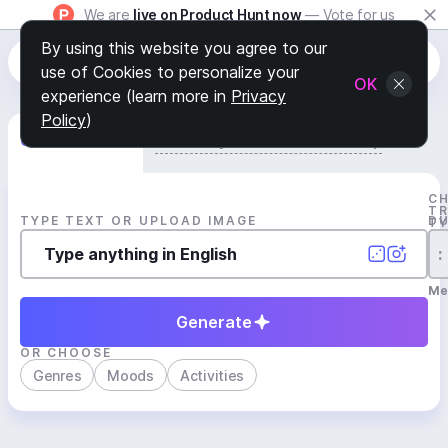
We are
live on Product Hunt now
— Vote for us
By using this website you agree to our
use of Cookies to personalize your
OK
experience (learn more in
Privacy
Policy
)
Generate Track
Search by Youtube Reference β
C
T
TYPE TEXT OR UPLOAD IMAGE
D
T
:
Me
Generate
OR CHOOSE
Genres
Moods
Activities