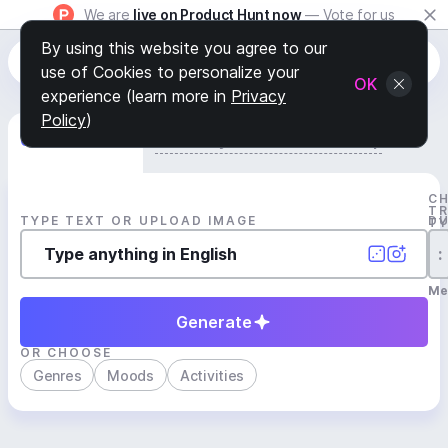
We are
live on Product Hunt now
— Vote for us
By using this website you agree to our
use of Cookies to personalize your
OK
experience (learn more in
Privacy
Policy
)
Generate Track
Search by Youtube Reference β
C
T
TYPE TEXT OR UPLOAD IMAGE
D
T
:
Me
Generate
OR CHOOSE
Genres
Moods
Activities