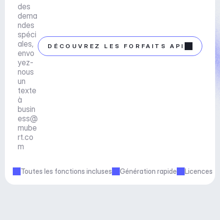
des 
dema
ndes 
spéci
ales, 
DÉCOUVREZ LES FORFAITS API
envo
yez-
nous 
un 
texte 
à 
busin
ess@
mube
rt.co
m
Toutes les fonctions incluses
Génération rapide
Licences c