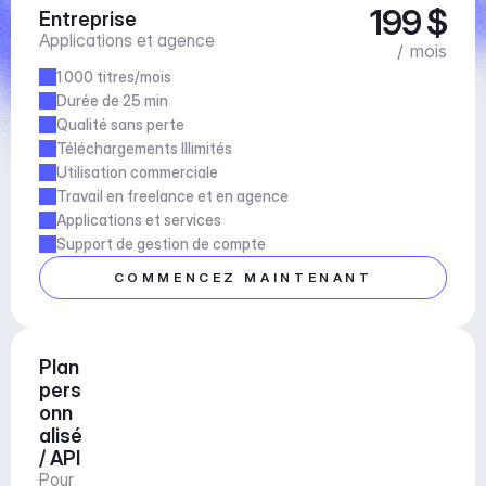
199 $
Entreprise
Applications et agence
/ mois
1 000 titres/mois
Durée de 25 min
Qualité sans perte
Téléchargements Illimités
Utilisation commerciale
Travail en freelance et en agence
Applications et services
Support de gestion de compte
COMMENCEZ MAINTENANT
Plan 
pers
onn
alisé 
/ API
Pour 