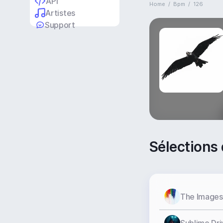
API
Home
/
Bpm
/
126
Artistes
Support
Sélections 
The Images