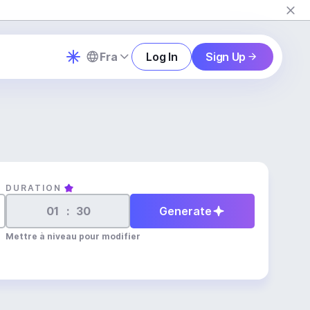
Fra
Log In
Sign Up
DURATION
:
Generate
Mettre à niveau pour modifier