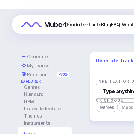
Produits
Tarifs
Blog
FAQ
What
Generate
Generate Track
My Tracks
Premium
-30%
EXPLORER
TYPE TEXT OR 
Genres
Humeurs
OR CHOOSE
BPM
Genres
Mood
Listes de lecture
Thèmes
Instruments