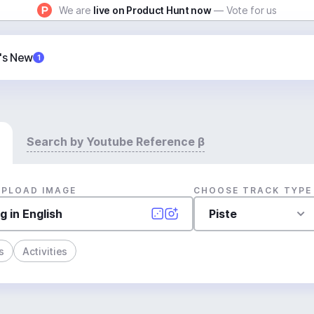
We are
live on Product Hunt now
— Vote for us
's New
1
Search by Youtube Reference β
UPLOAD IMAGE
CHOOSE TRACK TYPE
Piste
s
Activities