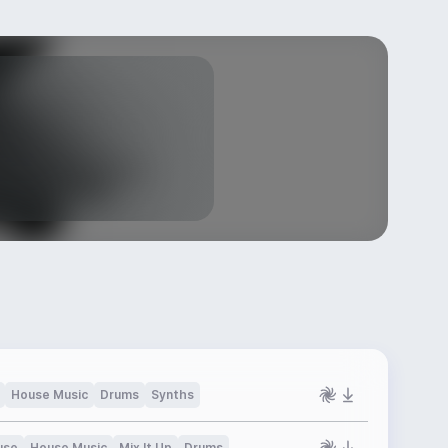
House Music
Drums
Synths
use
House Music
Mix It Up
Drums