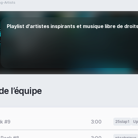
ng-Artists
Playlist d'artistes inspirants et musique libre de droit
de l’équipe
ck #9
3:00
25slap1
Up
ntechnique