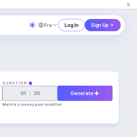
Fra
Log In
Sign Up
DURATION
:
Generate
Mettre à niveau pour modifier