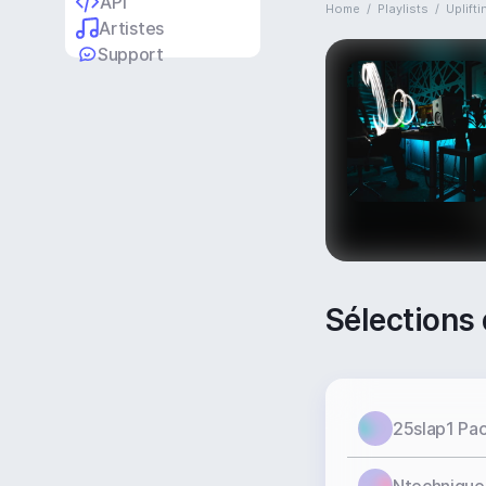
API
Home
/
Playlists
/
Uplifti
Artistes
Support
Sélections 
25slap1 Pa