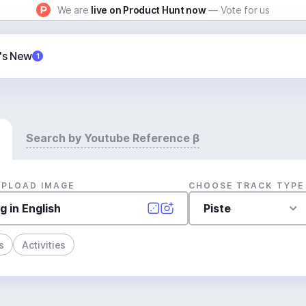
We are
live on Product Hunt now
— Vote for us
's New
1
Search by Youtube Reference β
UPLOAD IMAGE
CHOOSE TRACK TYPE
Piste
s
Activities