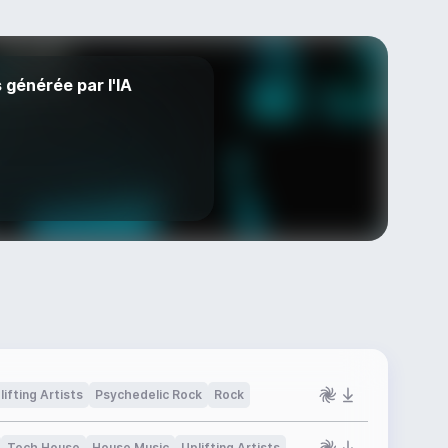
s générée par l'IA
lifting Artists
Psychedelic Rock
Rock
Tech House
House Music
Uplifting Artists