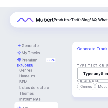
Produits
Tarifs
Blog
FAQ
What
Generate
Generate Track
My Tracks
Premium
-30%
EXPLORER
TYPE TEXT OR 
Genres
Humeurs
OR CHOOSE
BPM
Genres
Mood
Listes de lecture
Thèmes
Instruments