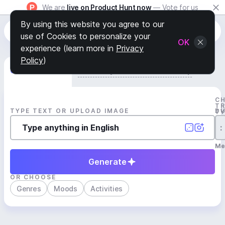
We are
live on Product Hunt now
— Vote for us
By using this website you agree to our
use of Cookies to personalize your
OK
experience (learn more in
Privacy
Policy
)
Generate Track
Search by Youtube Reference β
C
T
TYPE TEXT OR UPLOAD IMAGE
D
T
:
Me
Generate
OR CHOOSE
Genres
Moods
Activities