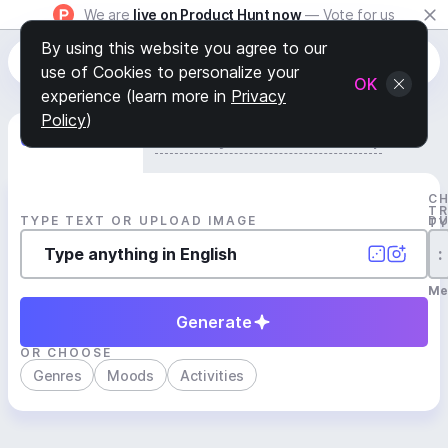
We are
live on Product Hunt now
— Vote for us
By using this website you agree to our
use of Cookies to personalize your
OK
experience (learn more in
Privacy
Policy
)
Generate Track
Search by Youtube Reference β
C
T
TYPE TEXT OR UPLOAD IMAGE
D
T
:
Me
Generate
OR CHOOSE
Genres
Moods
Activities