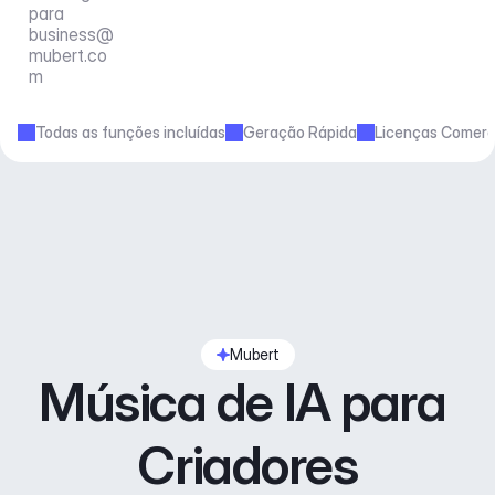
para 
business@
mubert.co
m
Todas as funções incluídas
Geração Rápida
Licenças Comerc
Mubert
Música de IA para 
Criadores