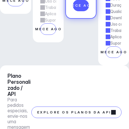
OMECE AGORA
Uso comercial
Duração d
COMECE AGORA
Trabalho freelancer e de agência
Qualidade
Aplicações e Serviços
Downloads
Suporte ao gerente de conta
Uso comer
COMECE AGORA
Trabalho 
Aplicaçõe
Suporte a
COMECE AGO
Plano 
Personali
zado / 
API
Para 
pedidos 
especiais, 
EXPLORE OS PLANOS DA API
envie-nos 
uma 
mensagem 