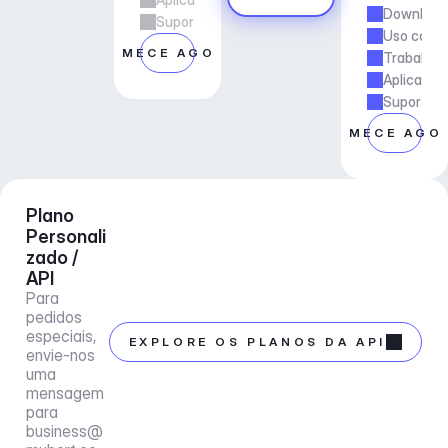
Downloads
Suporte ao gerente de conta
Uso comer
COMECE AGORA
Trabalho 
Aplicaçõe
Suporte a
COMECE AGO
Plano 
Personali
zado / 
API
Para 
pedidos 
especiais, 
EXPLORE OS PLANOS DA API
envie-nos 
uma 
mensagem 
para 
business@