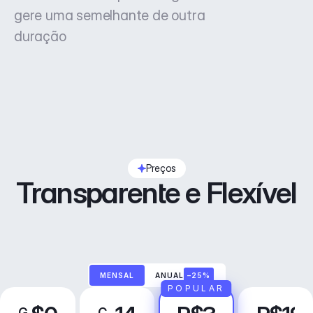
gere uma semelhante de outra
duração
Preços
Transparente e Flexível
MENSAL
ANUAL
–25%
POPULAR
G
C
P
N