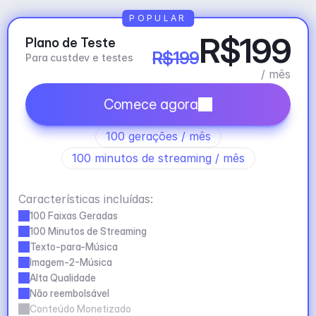
POPULAR
R$199
Plano de Teste
R$199
Para custdev e testes
/ mês
Comece agora
100 gerações / mês
100 minutos de streaming / mês
Características incluídas:
100 Faixas Geradas
100 Minutos de Streaming
Texto-para-Música
Imagem-2-Música
Alta Qualidade
Não reembolsável
Conteúdo Monetizado