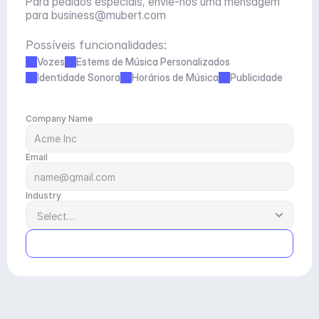
Para pedidos especiais, envie-nos uma mensagem 
para 
business@mubert.com
Possíveis funcionalidades:
Vozes
Estems de Música Personalizados
Identidade Sonora
Horários de Música
Publicidade
Company Name
Email
Industry
Submit