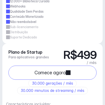
12.000+ Biblioteca Curada
Webhooks
Qualidade Sem Perdas
Conteúdo Monetizado
Não reembolsável
Sub-licenciamento
Distribuição
Suporte Dedicado
R$499
Plano de Startup
Para aplicativos grandes
/ mês
Comece agora
30.000 gerações / mês
30.000 minutos de streaming / mês
Características incluídas: